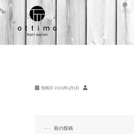
コ
ン
テ
ン
ツ
へ
ス
キ
ッ
プ
投稿日:
2025年5月1日
投
⟵
前の投稿