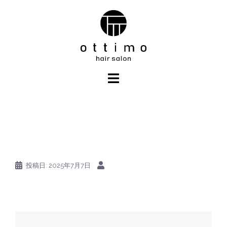
コ
ン
テ
ン
ツ
へ
ス
キ
ッ
プ
投稿日:
2025年7月7日