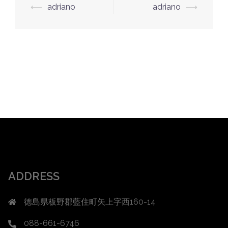
投
⟵
adriano
adriano
⟶
稿
ナ
ビ
ゲ
ー
シ
ョ
ン
ADDRESS
徳島県板野郡藍住町矢上字西160-14
088-661-6746