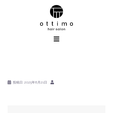
コ
ン
テ
ン
ツ
へ
ス
キ
ッ
プ
投稿日:
2025年8月21日