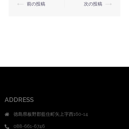
投
⟵
前の投稿
次の投稿
⟶
稿
ナ
ビ
ゲ
ー
シ
ョ
ン
ADDRESS
徳島県板野郡藍住町矢上字西160-14
088-661-6746