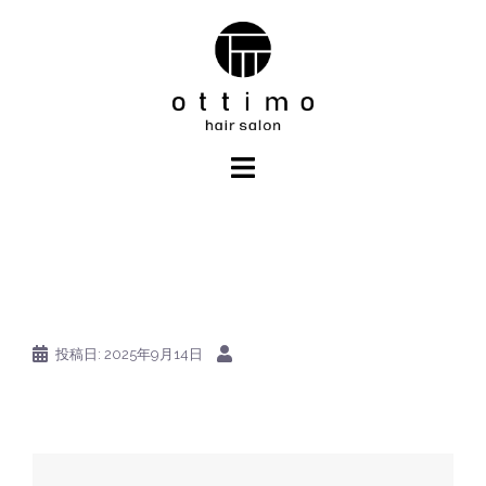
コ
ン
テ
ン
ツ
へ
ス
キ
ッ
プ
投稿日:
2025年9月14日