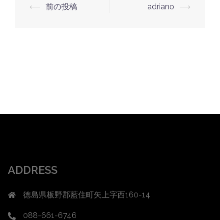
投
⟵
前の投稿
adriano
⟶
稿
ナ
ビ
ゲ
ー
シ
ョ
ン
ADDRESS
徳島県板野郡藍住町矢上字西160-14
088-661-6746