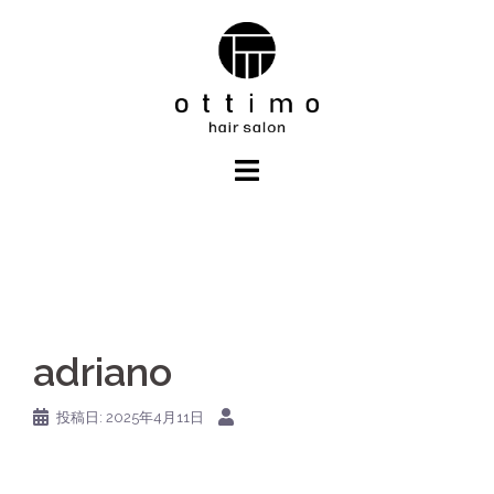
コ
ン
テ
ン
ツ
へ
ス
キ
ッ
プ
adriano
投稿日:
2025年4月11日