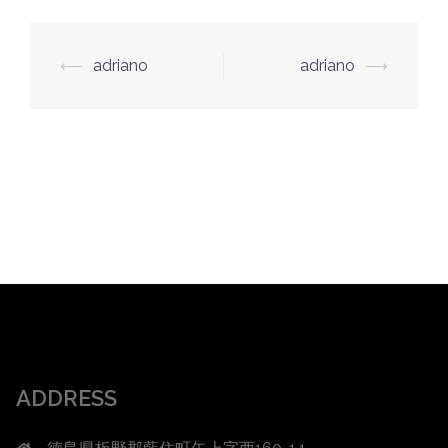
投
⟵
adriano
adriano
⟶
稿
ナ
ビ
ゲ
ー
シ
ョ
ン
ADDRESS