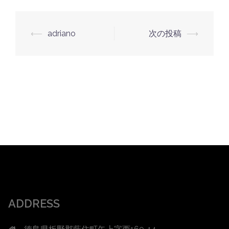
投
⟵
adriano
次の投稿
⟶
稿
ナ
ビ
ゲ
ー
シ
ョ
ン
ADDRESS