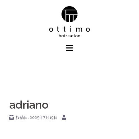
コ
ン
テ
ン
ツ
へ
ス
キ
ッ
プ
adriano
投稿日:
2025年7月19日