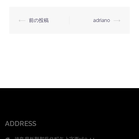
投
⟵
前の投稿
adriano
⟶
稿
ナ
ビ
ゲ
ー
シ
ョ
ン
ADDRESS