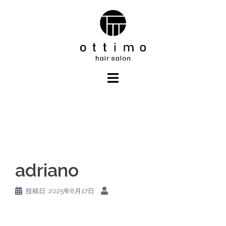
コ
ン
テ
ン
ツ
へ
ス
キ
ッ
プ
adriano
投稿日:
2025年8月17日