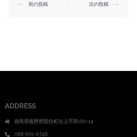
投
⟵
前の投稿
次の投稿
⟶
稿
ナ
ビ
ゲ
ー
シ
ョ
ン
ADDRESS
徳島県板野郡藍住町矢上字西160-14
088-661-6746