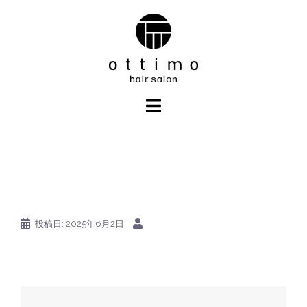
コ
ン
テ
ン
ツ
へ
ス
キ
ッ
プ
投稿日:
2025年6月2日