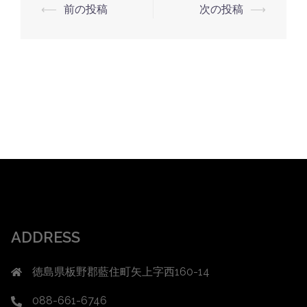
投
⟵
前の投稿
次の投稿
⟶
稿
ナ
ビ
ゲ
ー
シ
ョ
ン
ADDRESS
徳島県板野郡藍住町矢上字西160-14
088-661-6746