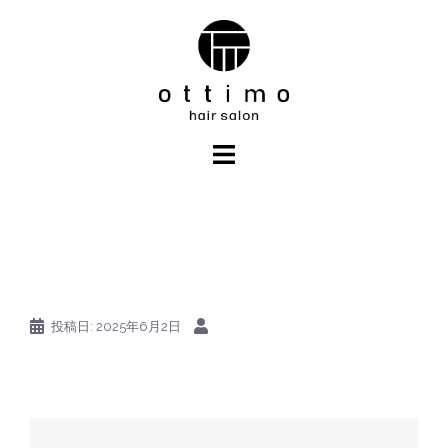
コ
ン
テ
ン
ツ
へ
ス
キ
ッ
プ
投稿日:
2025年6月2日