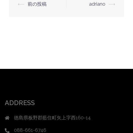
投
⟵
前の投稿
adriano
⟶
稿
ナ
ビ
ゲ
ー
シ
ョ
ン
ADDRESS
徳島県板野郡藍住町矢上字西160-14
088-661-6746