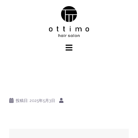
コ
ン
テ
ン
ツ
へ
ス
キ
ッ
プ
投稿日:
2025年5月3日