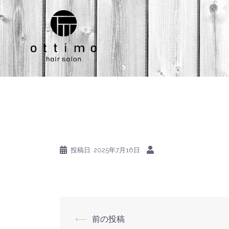
コ
ン
テ
ン
ツ
へ
ス
キ
ッ
プ
投稿日:
2025年7月16日
投
⟵
前の投稿