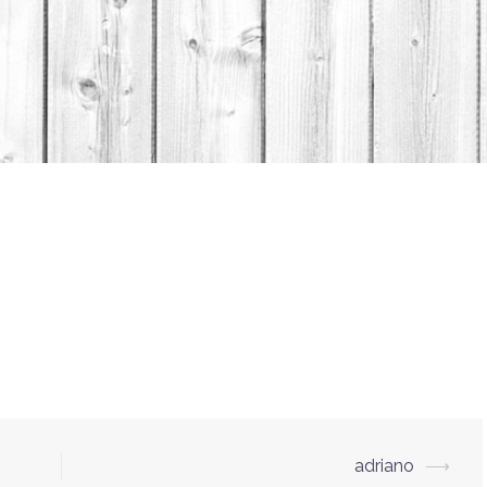
adriano
⟶