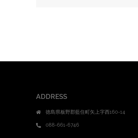
稿
ナ
ビ
ゲ
ー
シ
ョ
ン
ADDRESS
徳島県板野郡藍住町矢上字西160-14
088-661-6746