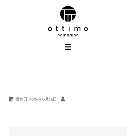
コ
ン
テ
ン
ツ
へ
ス
キ
ッ
プ
投稿日:
2025年8月15日