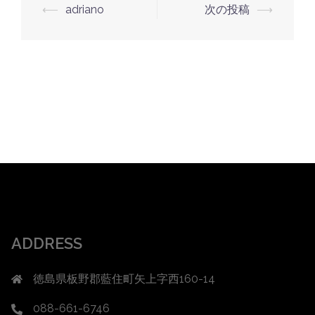
投
⟵
adriano
次の投稿
⟶
稿
ナ
ビ
ゲ
ー
シ
ョ
ン
ADDRESS
徳島県板野郡藍住町矢上字西160-14
088-661-6746