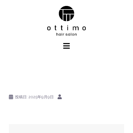
コ
ン
テ
ン
ツ
へ
ス
キ
ッ
プ
投稿日:
2025年9月9日