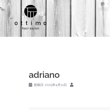
コ
ン
テ
ン
ツ
へ
ス
キ
ッ
プ
adriano
投稿日:
2025年4月11日