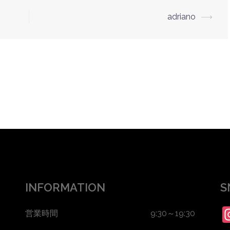
adriano
⟶
INFORMATION
S
営業時間 9:30～19:30