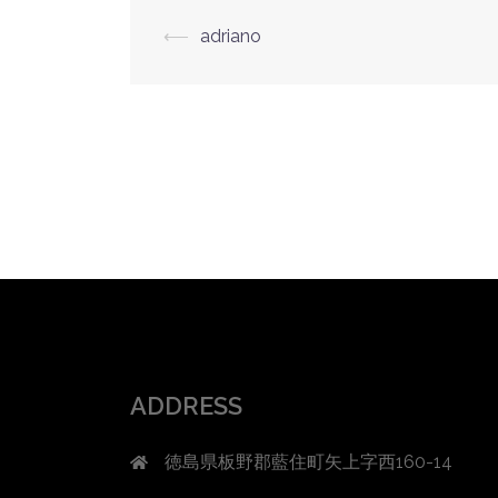
投
⟵
adriano
稿
ナ
ビ
ゲ
ー
シ
ョ
ン
ADDRESS
徳島県板野郡藍住町矢上字西160-14