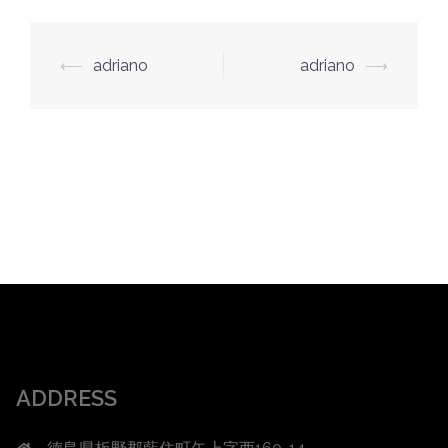
投
⟵
adriano
adriano
⟶
稿
ナ
ビ
ゲ
ー
シ
ョ
ン
ADDRESS