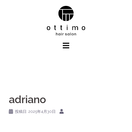
コ
ン
テ
ン
ツ
へ
ス
キ
ッ
プ
adriano
投稿日:
2025年4月30日