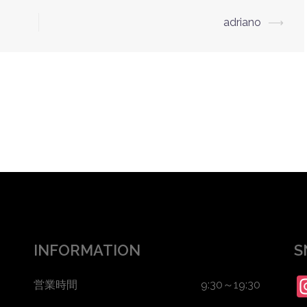
adriano
⟶
INFORMATION
S
営業時間 9:30～19:30