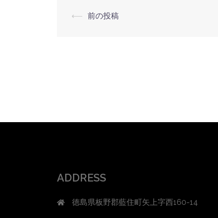
投
⟵
前の投稿
稿
ナ
ビ
ゲ
ー
シ
ョ
ン
ADDRESS
徳島県板野郡藍住町矢上字西160-14