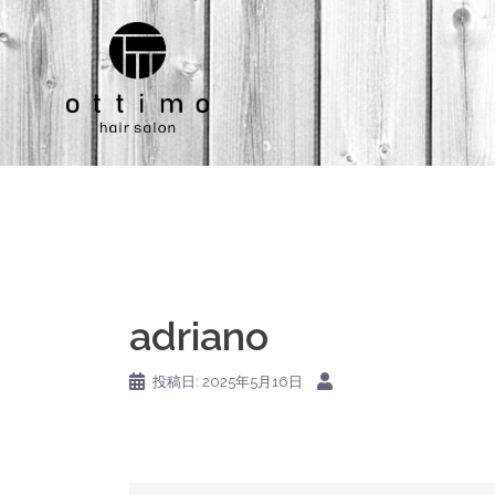
コ
ン
テ
ン
ツ
へ
ス
キ
ッ
プ
adriano
投稿日:
2025年5月16日