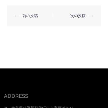
投
⟵
前の投稿
次の投稿
⟶
稿
ナ
ビ
ゲ
ー
シ
ョ
ン
ADDRESS