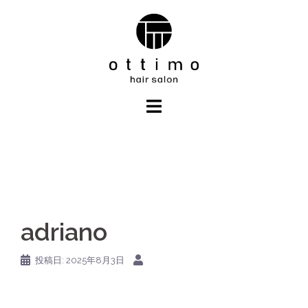
コ
ン
テ
ン
ツ
へ
ス
キ
ッ
プ
adriano
投稿日:
2025年8月3日