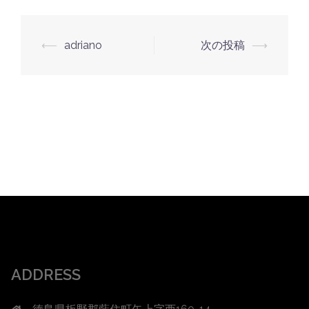
投
⟵
adriano
次の投稿
⟶
稿
ナ
ビ
ゲ
ー
シ
ョ
ン
ADDRESS