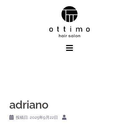
コ
ン
テ
ン
ツ
へ
ス
キ
ッ
プ
adriano
投稿日:
2025年9月22日